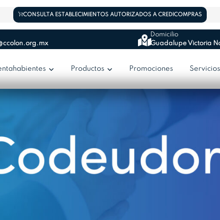
CONSULTA ESTABLECIMIENTOS AUTORIZADOS A CREDICOMPRAS
Domicilio
@ccolon.org.mx
Guadalupe Victoria No
entahabientes
Productos
Promociones
Servicio