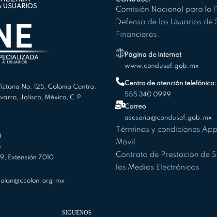
A USUARIOS
Comisión Nacional para la P
Defensa de los Usuarios de 
Financieros.
Página de internet
www.condusef.gob.mx
Centro de atención telefónico:
ctoria No. 125, Colonia Centro.
555 340 0999
arro, Jalisco, México, C.P.
Correo
asesoria@condusef.gob.mx
Términos y condiciones Ap
0
Móvil
5
Contrato de Prestación de S
, Extensión 7010
los Medios Electrónicos
colon@ccolon.org.mx
SIGUENOS