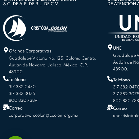
S.C. DE A.P. DE R.L. DE C.V.
DE ATENCIÓN 
UNE
Oficinas Corporativas
Guadalupe Vi
Guadalupe Victoria No. 125, Colonia Centro,
Autlán de Nav
Autlán de Navarro, Jalisco, México. C.P.
48900.
48900
Teléfono
Teléfono
317 382 0470
317 382 047
317 382 3075
317 382 307
800 830 7389
800 830 7389
Correo
Correo
corporativo.ccolon@ccolon.org.mx
unecristobal