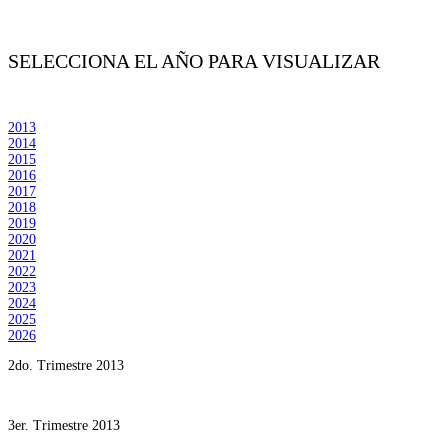
SELECCIONA EL AÑO PARA VISUALIZAR
2013
2014
2015
2016
2017
2018
2019
2020
2021
2022
2023
2024
2025
2026
2do. Trimestre 2013
3er. Trimestre 2013