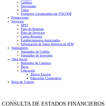
Créditos
Inversiones
Todos
Productos Garantizados por FOCOOP
Promociones
Servicios
SPEI
Pago de Remesas
Pago de Servicios
Cajero Receptor
Establecimientos Autorizados
Información de Datos Abiertos de ATM
Simuladores
Simulador de Crédito
Simulador de Inversión
Obra Social
Redondeo de Centavos
Becas
Educación
Ahorro Escolar
Educación Cooperativa
Bolsa de Trabajo
CONSULTA DE ESTADOS FINANCIEROS