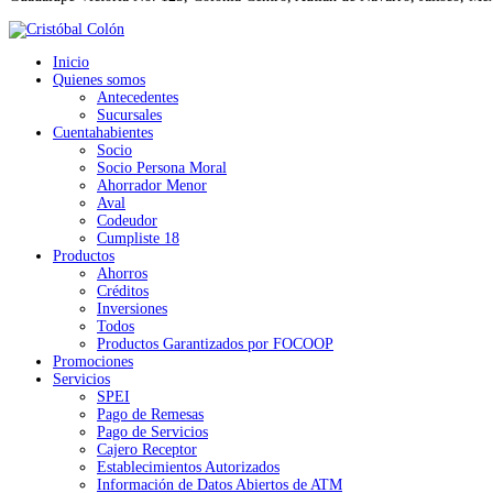
Inicio
Quienes somos
Antecedentes
Sucursales
Cuentahabientes
Socio
Socio Persona Moral
Ahorrador Menor
Aval
Codeudor
Cumpliste 18
Productos
Ahorros
Créditos
Inversiones
Todos
Productos Garantizados por FOCOOP
Promociones
Servicios
SPEI
Pago de Remesas
Pago de Servicios
Cajero Receptor
Establecimientos Autorizados
Información de Datos Abiertos de ATM