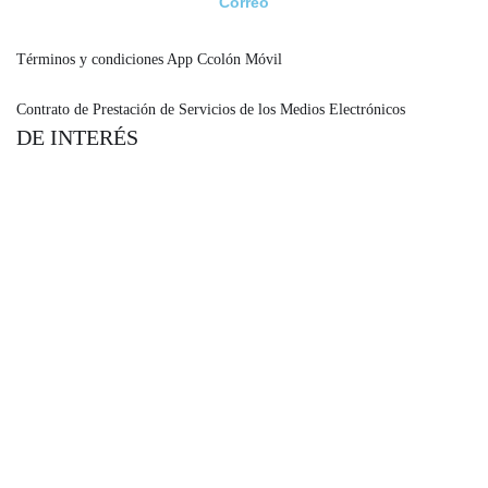
Correo
asesoria@condusef.gob.mx
Términos y condiciones App Ccolón Móvil
Contrato de Prestación de Servicios de los Medios Electrónicos
DE INTERÉS
Información Financiera.
Aviso de Privacidad.
Solicitud ARCO.
SPEI.
Lunes-Viernes de 06:00 a 18:00 hrs.
Despachos de Cobranza.
Mapa del sitio.
Bolsa de Trabajo.