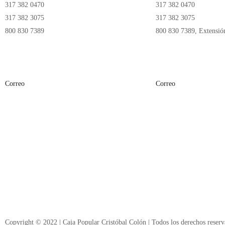
317 382 0470
317 382 0470
317 382 3075
317 382 3075
800 830 7389
800 830 7389, Extensió
Correo
Correo
corporativo.ccolon@ccolon.org.mx
unecristobalcolon@ccol
Copyright © 2022 | Caja Popular Cristóbal Colón | Todos los derechos reser