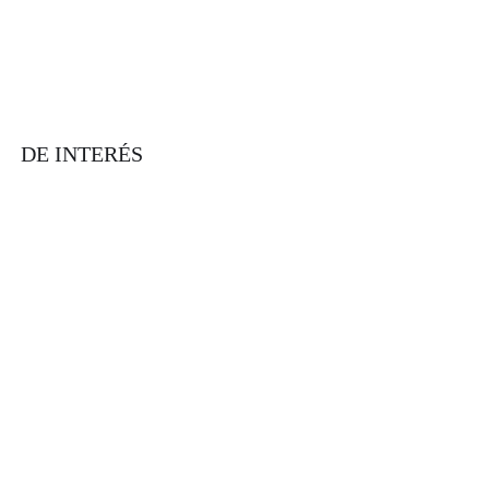
DE INTERÉS
Información Financiera.
Aviso de Privacidad.
Solicitud ARCO.
SPEI.
Lunes-Viernes de 06:00 a 18:00 hrs.
Despachos de Cobranza.
Mapa del sitio.
Bolsa de Trabajo.