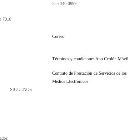
555 340 0999
n 7010
Correo
asesoria@condusef.gob.mx
Términos y condiciones App Ccolón Móvil
on.org.mx
Contrato de Prestación de Servicios de los
Medios Electrónicos
SIGUENOS
vados