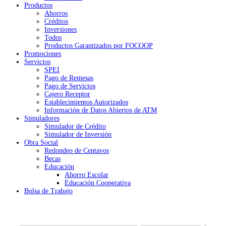
Productos
Ahorros
Créditos
Inversiones
Todos
Productos Garantizados por FOCOOP
Promociones
Servicios
SPEI
Pago de Remesas
Pago de Servicios
Cajero Receptor
Establecimientos Autorizados
Información de Datos Abiertos de ATM
Simuladores
Simulador de Crédito
Simulador de Inversión
Obra Social
Redondeo de Centavos
Becas
Educación
Ahorro Escolar
Educación Cooperativa
Bolsa de Trabajo