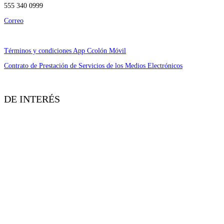
555 340 0999
Correo
asesoria@condusef.gob.mx
Términos y condiciones App Ccolón Móvil
Contrato de Prestación de Servicios de los Medios Electrónicos
DE INTERÉS
Información Financiera.
Aviso de Privacidad.
Solicitud ARCO.
SPEI.
Lunes-Viernes de 06:00 a 18:00 hrs.
Despachos de Cobranza.
Mapa del sitio.
Bolsa de Trabajo.