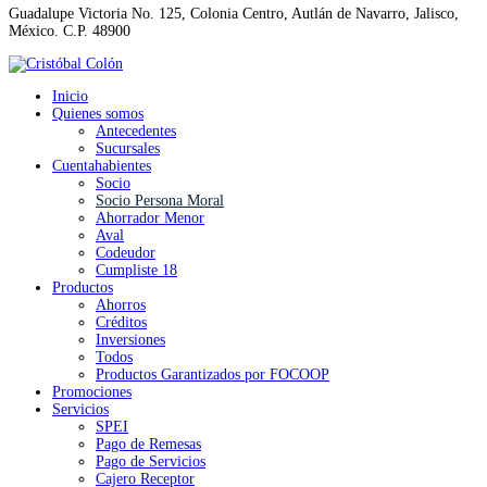
Guadalupe Victoria No. 125, Colonia Centro, Autlán de Navarro, Jalisco,
México. C.P. 48900
Inicio
Quienes somos
Antecedentes
Sucursales
Cuentahabientes
Socio
Socio Persona Moral
Ahorrador Menor
Aval
Codeudor
Cumpliste 18
Productos
Ahorros
Créditos
Inversiones
Todos
Productos Garantizados por FOCOOP
Promociones
Servicios
SPEI
Pago de Remesas
Pago de Servicios
Cajero Receptor