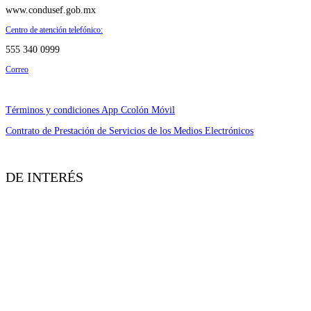
www.condusef.gob.mx
Centro de atención telefónico:
555 340 0999
Correo
asesoria@condusef.gob.mx
Términos y condiciones App Ccolón Móvil
Contrato de Prestación de Servicios de los Medios Electrónicos
DE INTERÉS
Información Financiera.
Aviso de Privacidad.
Solicitud ARCO.
SPEI.
Lunes-Viernes de 06:00 a 18:00 hrs.
Despachos de Cobranza.