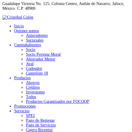
Guadalupe Victoria No. 125, Colonia Centro, Autlán de Navarro, Jalisco,
México. C.P. 48900
Inicio
Quienes somos
Antecedentes
Sucursales
Cuentahabientes
Socio
Socio Persona Moral
Ahorrador Menor
Aval
Codeudor
Cumpliste 18
Productos
Ahorros
Créditos
Inversiones
Todos
Productos Garantizados por FOCOOP
Promociones
Servicios
SPEI
Pago de Remesas
Pago de Servicios
Cajero Receptor