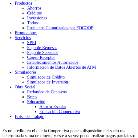
Productos
Ahorros
Créditos
Inversiones
Todos
Productos Garantizados por FOCOOP
Promociones
Servicios
SPEI
Pago de Remesas
Pago de Servicios
Cajero Receptor
Establecimientos Autorizados
Información de Datos Abiertos de ATM
Simuladores
Simulador de Crédito
Simulador de Inversión
Obra Social
Redondeo de Centavos
Becas
Educación
Ahorro Escolar
Educación Cooperativa
Bolsa de Trabajo
Es un crédito en el que la Cooperativa pone a disposición del socio una
determinada suma de dinero, y este a su vez puede realizar pagos parciales o