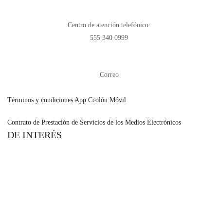
Centro de atención telefónico:
555 340 0999
Correo
asesoria@condusef.gob.mx
Términos y condiciones App Ccolón Móvil
Contrato de Prestación de Servicios de los Medios Electrónicos
DE INTERÉS
Información Financiera.
Aviso de Privacidad.
Solicitud ARCO.
SPEI.
Lunes-Viernes de 06:00 a 18:00 hrs.