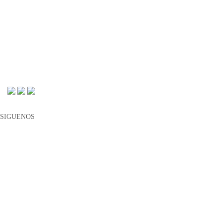
Despachos de Cobranza.
Mapa del sitio.
Bolsa de Trabajo.
Información de datos abiertos de ATM.
Consulta los Costos y las Comisiones de nuestros productos.
SIGUENOS