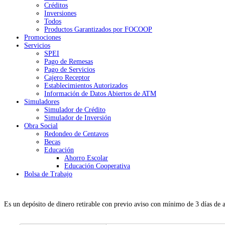
Créditos
Inversiones
Todos
Productos Garantizados por FOCOOP
Promociones
Servicios
SPEI
Pago de Remesas
Pago de Servicios
Cajero Receptor
Establecimientos Autorizados
Información de Datos Abiertos de ATM
Simuladores
Simulador de Crédito
Simulador de Inversión
Obra Social
Redondeo de Centavos
Becas
Educación
Ahorro Escolar
Educación Cooperativa
Bolsa de Trabajo
Es un depósito de dinero retirable con previo aviso con mínimo de 3 días de an