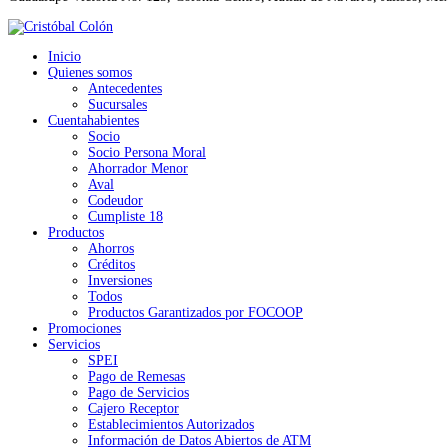
Inicio
Quienes somos
Antecedentes
Sucursales
Cuentahabientes
Socio
Socio Persona Moral
Ahorrador Menor
Aval
Codeudor
Cumpliste 18
Productos
Ahorros
Créditos
Inversiones
Todos
Productos Garantizados por FOCOOP
Promociones
Servicios
SPEI
Pago de Remesas
Pago de Servicios
Cajero Receptor
Establecimientos Autorizados
Información de Datos Abiertos de ATM